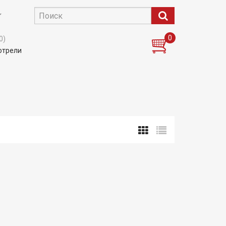
0
0)
отрели