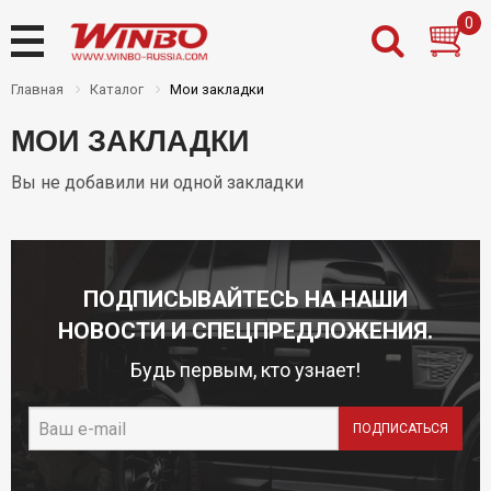
0
Главная
Каталог
Мои закладки
МОИ ЗАКЛАДКИ
Назад
Назад
Назад
Назад
Вы не добавили ни одной закладки
Товары на складе
Новости
Дилерам
Контакты
Новинки
О нас
Частным клиентам
Где купить
Распродажа
Доставка
ПОДПИСЫВАЙТЕСЬ НА НАШИ
PDF каталоги Winbo
Оплата
НОВОСТИ И СПЕЦПРЕДЛОЖЕНИЯ.
Установочный центр
Будь первым, кто узнает!
Инструкции
Гарантии