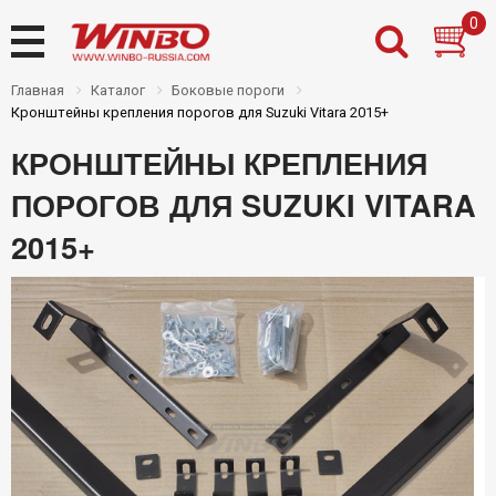
0
Главная
Каталог
Боковые пороги
Кронштейны крепления порогов для Suzuki Vitara 2015+
КРОНШТЕЙНЫ КРЕПЛЕНИЯ
Назад
Назад
Назад
Назад
ПОРОГОВ ДЛЯ SUZUKI VITARA
Товары на складе
Новости
Дилерам
Контакты
2015+
Новинки
О нас
Частным клиентам
Где купить
Распродажа
Доставка
PDF каталоги Winbo
Оплата
Установочный центр
Инструкции
Гарантии