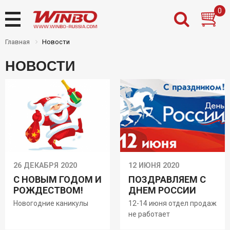
0
Главная
Новости
НОВОСТИ
Назад
Назад
Назад
Назад
Товары на складе
Новости
Дилерам
Контакты
Новинки
О нас
Частным клиентам
Где купить
Распродажа
Доставка
PDF каталоги Winbo
Оплата
26 ДЕКАБРЯ 2020
12 ИЮНЯ 2020
Установочный центр
С НОВЫМ ГОДОМ И
ПОЗДРАВЛЯЕМ С
РОЖДЕСТВОМ!
ДНЕМ РОССИИ
Инструкции
Новогодние каникулы
12-14 июня отдел продаж
Гарантии
не работает