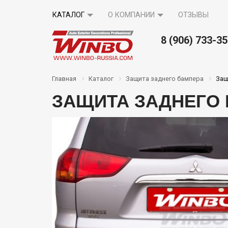
КАТАЛОГ
О КОМПАНИИ
ОТЗЫВЫ
8 (906) 733-3
Вопрос-
там
Акции
Контакты
Главная
Каталог
Защита заднего бампера
Защ
ответ
ЗАЩИТА ЗАДНЕГО Б