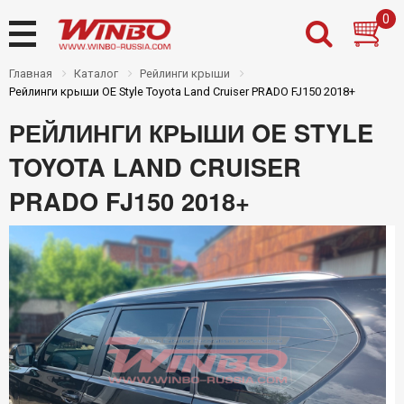
0
Главная
Каталог
Рейлинги крыши
Рейлинги крыши OE Style Toyota Land Cruiser PRADO FJ150 2018+
РЕЙЛИНГИ КРЫШИ OE STYLE
Назад
Назад
Назад
Назад
TOYOTA LAND CRUISER
Товары на складе
Новости
Дилерам
Контакты
PRADO FJ150 2018+
Новинки
О нас
Частным клиентам
Где купить
Распродажа
Доставка
PDF каталоги Winbo
Оплата
Установочный центр
Инструкции
Гарантии