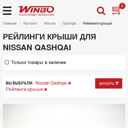
0
Главная
Каталог
Nissan
Qashqai
Рейлинги крыши
РЕЙЛИНГИ КРЫШИ ДЛЯ
Назад
Назад
Назад
Назад
NISSAN QASHQAI
Товары на складе
Новости
Дилерам
Контакты
Только товары в наличии
Новинки
О нас
Частным клиентам
Где купить
Распродажа
Доставка
Nissan Qashqai
ВЫ ВЫБРАЛИ:
ФИЛЬТРЫ
PDF каталоги Winbo
Оплата
Рейлинги крыши
Установочный центр
Инструкции
Гарантии