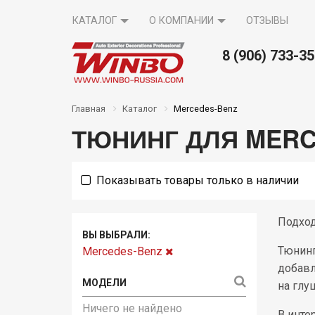
КАТАЛОГ
О КОМПАНИИ
ОТЗЫВЫ
8 (906) 733-3
Вопрос-
там
Акции
Контакты
Главная
Каталог
Mercedes-Benz
ответ
ТЮНИНГ ДЛЯ MERC
Показывать товары только в наличии
Подход
ВЫ ВЫБРАЛИ:
Тюнинг
Mercedes-Benz
добавл
на глу
Ничего не найдено
В инте