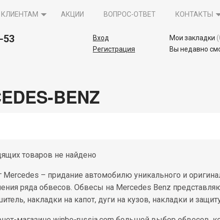
КЛИЕНТАМ
АКЦИИ
ВОПРОС-ОТВЕТ
КОНТАКТЫ
5-53
Вход
Мои закладки
(
Регистрация
Вы недавно см
EDES-BENZ
ящих товаров не найдено
 Mercedes – придание автомобилю уникального и оригинал
ения ряда обвесов. Обвесы на Mercedes Benz представляю
шитель, накладки на капот, дуги на кузов, накладки и защит
рнет-магазине winbo-russia.com большой выбор обвесов,