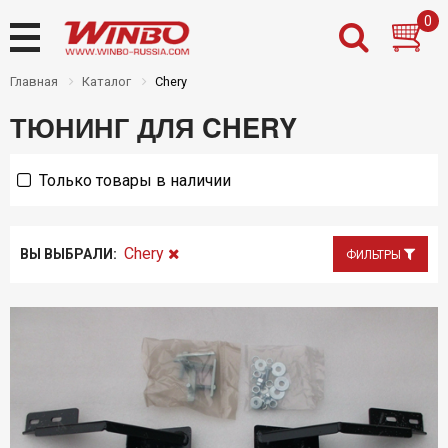
0
Главная
Каталог
Chery
ТЮНИНГ ДЛЯ CHERY
Назад
Назад
Назад
Назад
Только товары в наличии
Товары на складе
Новости
Дилерам
Контакты
Новинки
О нас
Частным клиентам
Где купить
Chery
ВЫ ВЫБРАЛИ:
ФИЛЬТРЫ
Распродажа
Доставка
PDF каталоги Winbo
Оплата
Установочный центр
Инструкции
Гарантии